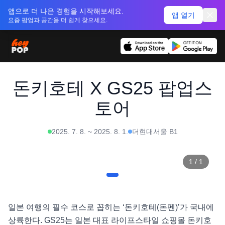
앱으로 더 나은 경험을 시작해보세요.
앱 열기
요즘 팝업과 공간을 더 쉽게 찾으세요.
돈키호테 X GS25 팝업스
토어
2025. 7. 8.
~
2025. 8. 1.
더현대서울 B1
1
/
1
일본 여행의 필수 코스로 꼽히는 ‘돈키호테(돈펜)’가 국내에 
상륙한다. GS25는 일본 대표 라이프스타일 쇼핑몰 돈키호